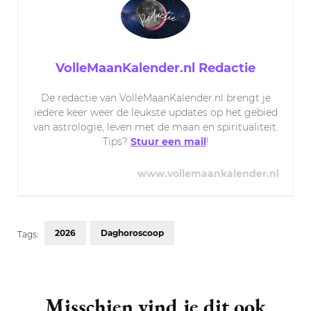
VolleMaanKalender.nl Redactie
De redactie van VolleMaanKalender.nl brengt je
iedere keer weer de leukste updates op het gebied
van astrologie, leven met de maan en spiritualiteit.
Tips?
Stuur een mail
!
www.vollemaankalender.nl
2026
Daghoroscoop
Tags:
Post
Navigation
Misschien vind je dit ook