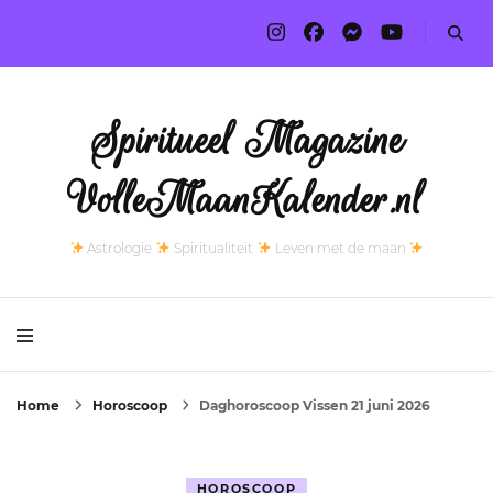
Spiritueel Magazine
VolleMaanKalender.nl
Astrologie
Spiritualiteit
Leven met de maan
Home
Horoscoop
Daghoroscoop Vissen 21 juni 2026
HOROSCOOP