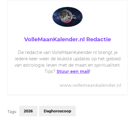
VolleMaanKalender.nl Redactie
De redactie van VolleMaanKalender.nl brengt je
iedere keer weer de leukste updates op het gebied
van astrologie, leven met de maan en spiritualiteit.
Tips?
Stuur een mail
!
www.vollemaankalender.nl
2026
Daghoroscoop
Tags:
Post