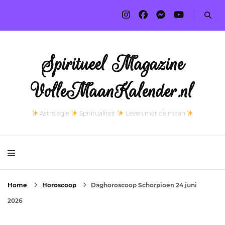
Spiritueel Magazine
VolleMaanKalender.nl
Astrologie
Spiritualiteit
Leven met de maan
Home
Horoscoop
Daghoroscoop Schorpioen 24 juni
2026