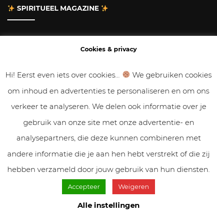
SPIRITUEEL MAGAZINE
Adverteren
Cookies & privacy
Contact
Hi! Eerst even iets over cookies...
We gebruiken cookies
om inhoud en advertenties te personaliseren en om ons
Gastbloggen
verkeer te analyseren. We delen ook informatie over je
Samenwerken
gebruik van onze site met onze advertentie- en
analysepartners, die deze kunnen combineren met
Cookies & Privacy
andere informatie die je aan hen hebt verstrekt of die zij
hebben verzameld door jouw gebruik van hun diensten.
Accepteer
Weigeren
© VolleMaanKalender.nl 2019 - 2025 // NadiZoetebier.nl //
Cookiebeleid & privacy
Alle instellingen