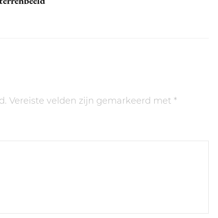
terrenbeeld
d.
Vereiste velden zijn gemarkeerd met
*