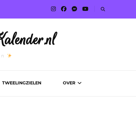
alender.nl
an
TWEELINGZIELEN
OVER
ADVERTEREN
AUTEURS