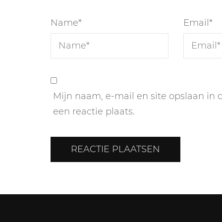
Name
*
Email
*
Mijn naam, e-mail en site opslaan in
een reactie plaats.