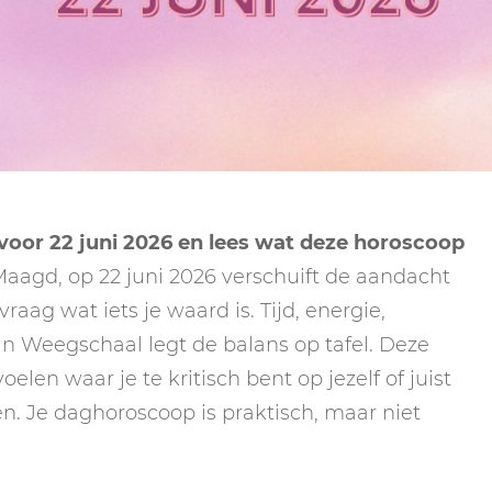
NEPTUNUS
ORAKEL
NEGENDE HUIS
PLUTO
RITUELEN
TIENDE HUIS
NIEUWE MAAN
CHIRON
SPIRIT ANIMALS
RITUELEN
ELFDE HUIS
MAAN
TAROT
VOLLE MAAN RITUE
TWAALFDE HUIS
TAROT TECHNIEKE
oor 22 juni 2026 en lees wat deze horoscoop
MERCURIUS
aagd, op 22 juni 2026 verschuift de aandacht
RETROGRADE RITU
raag wat iets je waard is. Tijd, energie,
n Weegschaal legt de balans op tafel. Deze
elen waar je te kritisch bent op jezelf of juist
gen. Je daghoroscoop is praktisch, maar niet