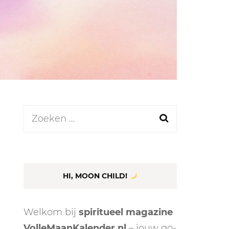
LEN
N
Zoeken
naar:
EEL
HI, MOON CHILD!
Welkom bij
spiritueel magazine
VolleMaanKalender.nl
– jouw go-