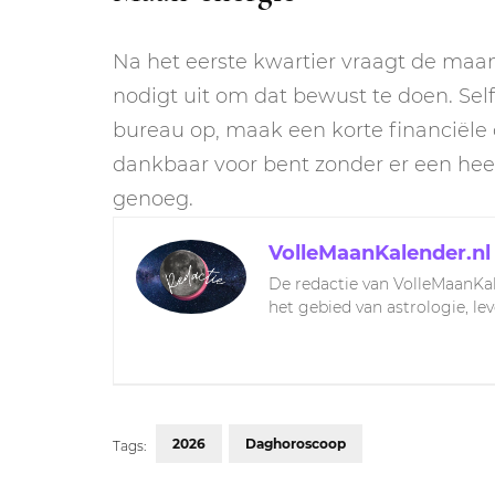
Na het eerste kwartier vraagt de ma
nodigt uit om dat bewust te doen. Self
bureau op, maak een korte financiële c
dankbaar voor bent zonder er een hee
genoeg.
VolleMaanKalender.nl
De redactie van VolleMaanKal
het gebied van astrologie, le
2026
Daghoroscoop
Tags: