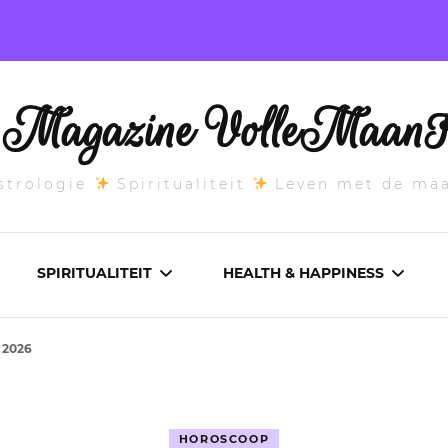
l Magazine VolleMaanK
trologie
Spiritualiteit
Leven met de ma
SPIRITUALITEIT
HEALTH & HAPPINESS
 2026
E MAANSTAND
CHAKRA’S
ADEMWERK
ANDEN 2026
DROMEN
AROMATHERAPIE
HOROSCOOP
ASCENDANT