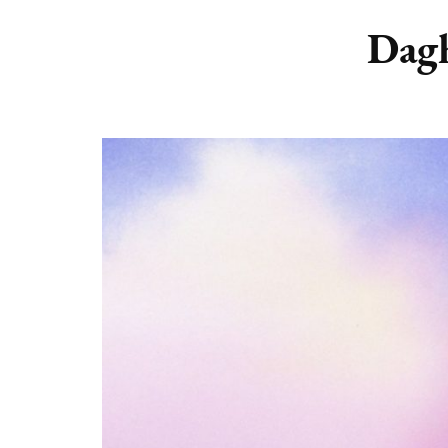
DIERENRIEM
VOLLE 
Dagh
PLANETEN &
NIEUWE
HEMELLICHAMEN
MAANF
ASTROLOGIE KALENDER
MAANT