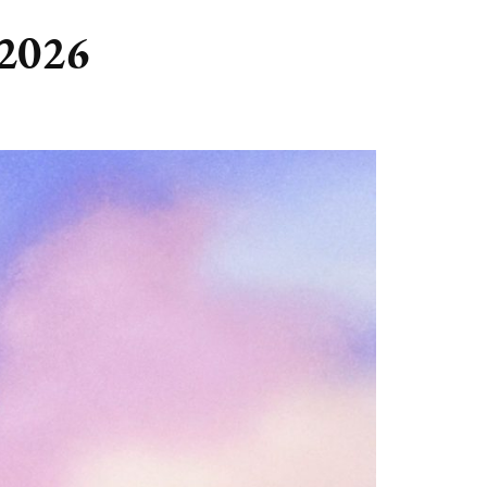
GASTBLOGGERS
 2026
GEZOCHT!
REVIEWS
INTERVIEWS
NIEUWS
(BULLET) JOURNALLING
SAMENWERKEN
DUURZAAMHEID
CONTACT
WILDPLUKKEN